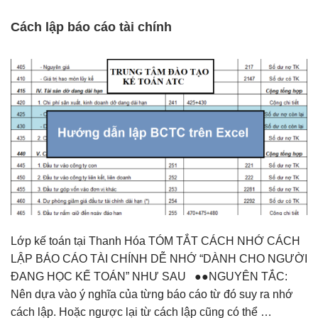
Cách lập báo cáo tài chính
Lớp kế toán tại Thanh Hóa TÓM TẮT CÁCH NHỚ CÁCH
LẬP BÁO CÁO TÀI CHÍNH DỄ NHỚ “DÀNH CHO NGƯỜI
ĐANG HỌC KẾ TOÁN” NHƯ SAU ●●NGUYÊN TẮC:
Nên dựa vào ý nghĩa của từng báo cáo từ đó suy ra nhớ
cách lập. Hoặc ngược lại từ cách lập cũng có thể …