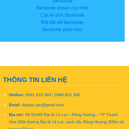
Bentonite
Bentonite khoan cọc nhồi
Cát vệ sinh Bentonite
Bột đất sét Bentonite
Bentonite phân bón
THÔNG TIN LIÊN HỆ
Hotline:
0961 815 368 | 0948 815 368
Email
:
daotao.atc@gmail.com
Địa chỉ:
Số 01A45 Đại lộ Lê Lợi – Đông Hương – TP Thanh
Hóa (Mặt đường Đại lộ Lê Lợi, cách cầu Đông Hương 300m về