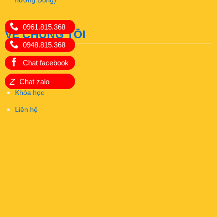
hướng Đông)
0961.815.368
VỀ CHÚNG TÔI
0948.815.368
Giới thiệu
Chat facebook
Dịch vụ
Z
Chat zalo
Khóa học
Liên hệ