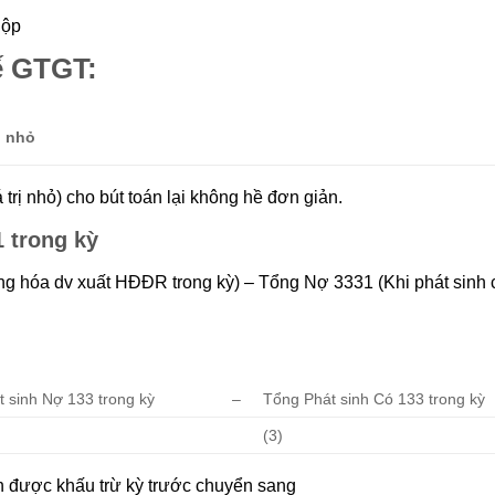
nộp
ế GTGT:
ị nhỏ
á trị nhỏ) cho bút toán lại không hề đơn giản.
 trong kỳ
ng hóa dv xuất HĐĐR trong kỳ) – Tổng Nợ 3331 (Khi phát sinh 
 sinh Nợ 133 trong kỳ
–
Tổng Phát sinh Có 133 trong kỳ
(3)
 được khấu trừ kỳ trước chuyển sang