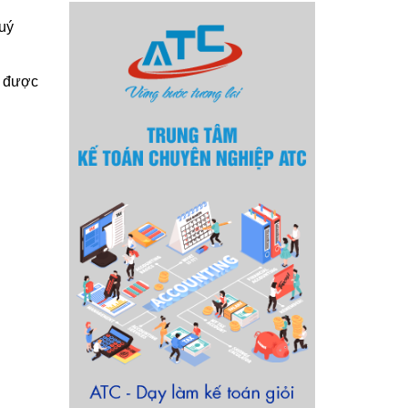
quý
ã được