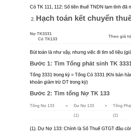
Có TK 111, 112: Số tiền thuế TNDN tạm tính đã 
Hạch toán kết chuyển thu
Nợ TK3331
Theo giá tr
Có TK133
Bút toán là như vậy, nhưng việc đi tìm số liệu (gi
Bước 1: Tìm Tổng phát sinh TK 3331
Tổng 3331 trong kỳ = Tổng Có 3331 (Khi bán hà
khoản giảm trừ DT trong kỳ)
Bước 2: Tìm tổng Nợ TK 133
Tổng Nợ 133
=
Dư Nợ 133
+
Tổng Phát
(1)
(2)
(1). Dự Nợ 133: Chính là Số Thuế GTGT đầu còn