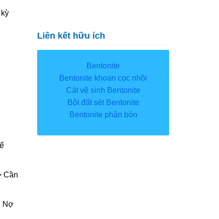
 kỳ
Liên kết hữu ích
Bentonite
Bentonite khoan cọc nhồi
Cát vệ sinh Bentonite
Bột đất sét Bentonite
Bentonite phân bón
để
-> Cần
n Nợ