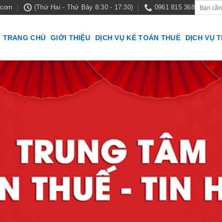
.com
(Thứ Hai - Thứ Bảy 8:30 - 17:30)
0961 815 368
TRANG CHỦ
GIỚI THIỆU
DỊCH VỤ KẾ TOÁN THUẾ
DỊCH VỤ 