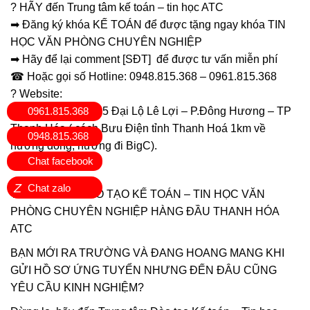
? HÃY đến Trung tâm kế toán – tin học ATC
➡ Đăng ký khóa KẾ TOÁN để được tặng ngay khóa TIN
HỌC VĂN PHÒNG CHUYÊN NGHIỆP
➡ Hãy để lại comment [SĐT] để được tư vấn miễn phí
☎ Hoặc gọi số Hotline: 0948.815.368 – 0961.815.368
? Website:
0961.815.368
? Địa chỉ: Số 01A45 Đại Lộ Lê Lợi – P.Đông Hương – TP
Thanh Hóa ( cách Bưu Điện tỉnh Thanh Hoá 1km về
0948.815.368
hướng đông, hướng đi BigC).
Chat facebook
Z
Chat zalo
TRUNG TÂM ĐÀO TẠO KẾ TOÁN – TIN HỌC VĂN
PHÒNG CHUYÊN NGHIỆP HÀNG ĐẦU THANH HÓA
ATC
BẠN MỚI RA TRƯỜNG VÀ ĐANG HOANG MANG KHI
GỬI HỒ SƠ ỨNG TUYỂN NHƯNG ĐẾN ĐÂU CŨNG
YÊU CẦU KINH NGHIỆM?