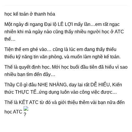
học kế toán ở thanh hóa
Một ngày đi ngang Đại lộ LÊ LỢI mấy lần…em rất ngạc
nhiên khi mà ngày nào cũng thấy nhiều người học ở ATC
thế…
Tiện thể em ghé vào… cũng là lúc em đang thấy thiếu
thiếu kỹ năng tin văn phòng, và muốn làm nghề kế toán.
Thế là quyết định học. Mới học buổi đầu tiên đã hiểu vì sao
nhiều bạn tìm đến đây…
Thầy Cô gì đâu NHẸ NHÀNG, dạy lại rất DỄ HIỂU, Kiến
thức THỰC TẾ..ứng dụng luôn vào công việc được…
Thế là KẾT ATC từ đó và giới thiệu thêm vài bạn nữa đến
học ATC