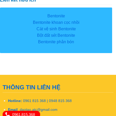
Bentonite
Bentonite khoan cọc nhồi
Cát vệ sinh Bentonite
Bột đất sét Bentonite
Bentonite phân bón
THÔNG TIN LIÊN HỆ
Hotline:
0961 815 368 | 0948 815 368
Email
:
daotao.atc@gmail.com
0961.815.368