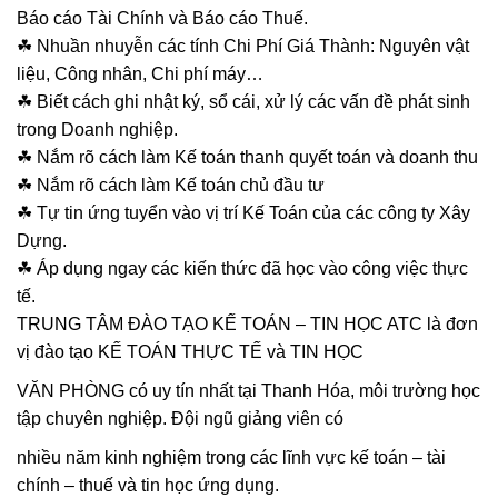
Báo cáo Tài Chính và Báo cáo Thuế.
☘ Nhuần nhuyễn các tính Chi Phí Giá Thành: Nguyên vật
liệu, Công nhân, Chi phí máy…
☘ Biết cách ghi nhật ký, sổ cái, xử lý các vấn đề phát sinh
trong Doanh nghiệp.
☘ Nắm rõ cách làm Kế toán thanh quyết toán và doanh thu
☘ Nắm rõ cách làm Kế toán chủ đầu tư
☘ Tự tin ứng tuyển vào vị trí Kế Toán của các công ty Xây
Dựng.
☘ Áp dụng ngay các kiến thức đã học vào công việc thực
tế.
TRUNG TÂM ĐÀO TẠO KẾ TOÁN – TIN HỌC ATC là đơn
vị đào tạo KẾ TOÁN THỰC TẾ và TIN HỌC
VĂN PHÒNG có uy tín nhất tại Thanh Hóa, môi trường học
tập chuyên nghiệp. Đội ngũ giảng viên có
nhiều năm kinh nghiệm trong các lĩnh vực kế toán – tài
chính – thuế và tin học ứng dụng.