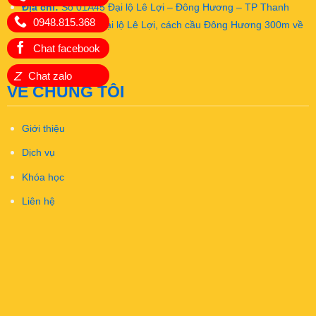
Địa chỉ:
Số 01A45 Đại lộ Lê Lợi – Đông Hương – TP Thanh
0948.815.368
Hóa (Mặt đường Đại lộ Lê Lợi, cách cầu Đông Hương 300m về
hướng Đông)
Chat facebook
Z
Chat zalo
VỀ CHÚNG TÔI
Giới thiệu
Dịch vụ
Khóa học
Liên hệ