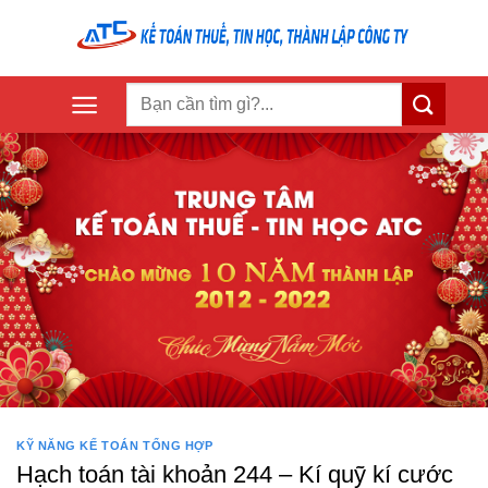
Skip
to
content
KỸ NĂNG KẾ TOÁN TỔNG HỢP
Hạch toán tài khoản 244 – Kí quỹ kí cước