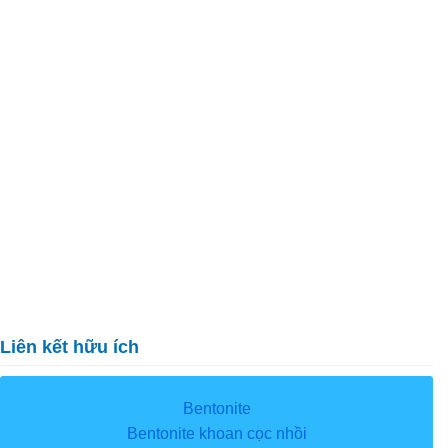
Liên kết hữu ích
Bentonite
Bentonite khoan cọc nhồi