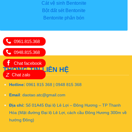
Cát vệ sinh Bentonite
Bột đất sét Bentonite
Bentonite phân bón
0961.815.368
0948.815.368
Chat facebook
THÔNG TIN LIÊN HỆ
Z
Chat zalo
Hotline:
0961 815 368 | 0948 815 368
Email
:
daotao.atc@gmail.com
Địa chỉ:
Số 01A45 Đại lộ Lê Lợi – Đông Hương – TP Thanh
Hóa (Mặt đường Đại lộ Lê Lợi, cách cầu Đông Hương 300m về
hướng Đông)