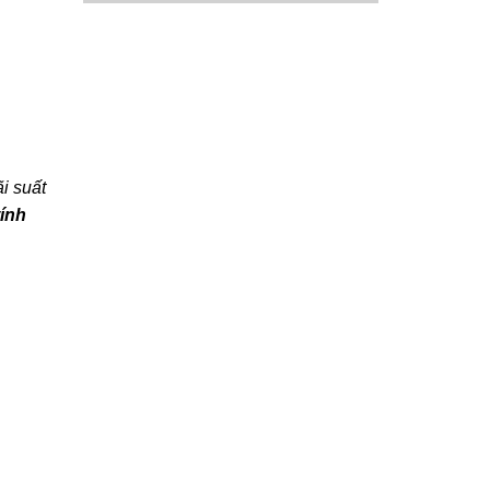
i suất
ính