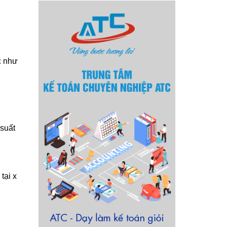
c như
 suất
tại x