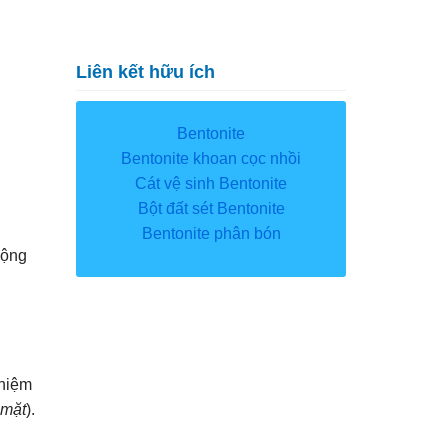
Liên kết hữu ích
Bentonite
Bentonite khoan cọc nhồi
Cát vệ sinh Bentonite
Bột đất sét Bentonite
Bentonite phân bón
động
nhiệm
 mặt
).