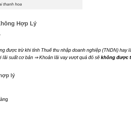
ai thanh hoa
 Không Hợp Lý
?
ông được trừ khi tính Thuế thu nhập doanh nghiệp (TNDN) hay lã
i lãi suất cơ bản
⇒
Khoản lãi vay vượt quá đó sẽ
không được t
hợp lý
hàng