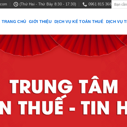
.com
(Thứ Hai - Thứ Bảy 8:30 - 17:30)
0961 815 368
TRANG CHỦ
GIỚI THIỆU
DỊCH VỤ KẾ TOÁN THUẾ
DỊCH VỤ 