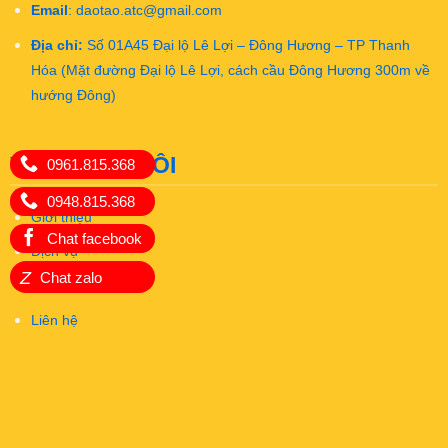
Email
:
daotao.atc@gmail.com
Địa chỉ:
Số 01A45 Đại lộ Lê Lợi – Đông Hương – TP Thanh
Hóa (Mặt đường Đại lộ Lê Lợi, cách cầu Đông Hương 300m về
hướng Đông)
VỀ CHÚNG TÔI
0961.815.368
0948.815.368
Giới thiệu
Chat facebook
Dịch vụ
Z
Chat zalo
Khóa học
Liên hệ