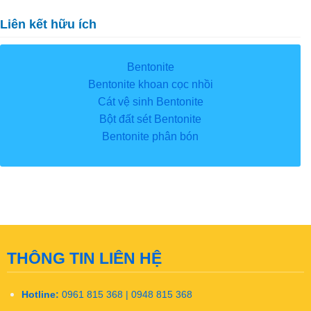
Liên kết hữu ích
Bentonite
Bentonite khoan cọc nhồi
Cát vệ sinh Bentonite
Bột đất sét Bentonite
Bentonite phân bón
THÔNG TIN LIÊN HỆ
Hotline:
0961 815 368 | 0948 815 368