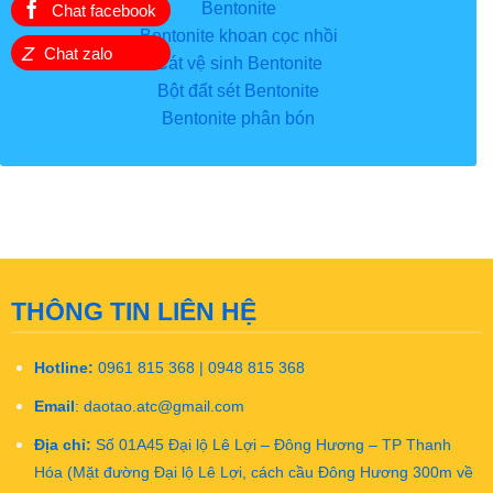
Bentonite
Chat facebook
Bentonite khoan cọc nhồi
Z
Chat zalo
Cát vệ sinh Bentonite
Bột đất sét Bentonite
Bentonite phân bón
THÔNG TIN LIÊN HỆ
Hotline:
0961 815 368 | 0948 815 368
Email
:
daotao.atc@gmail.com
Địa chỉ:
Số 01A45 Đại lộ Lê Lợi – Đông Hương – TP Thanh
Hóa (Mặt đường Đại lộ Lê Lợi, cách cầu Đông Hương 300m về