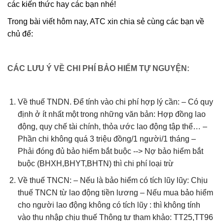
các kiến thức hay các bạn nhé!
Trong bài viết hôm nay, ATC xin chia sẻ cùng các bạn về
chủ để:
CÁC LƯU Ý VỀ CHI PHÍ BẢO HIỂM TỰ NGUYỆN:
Về thuế TNDN. Để tính vào chi phí hợp lý cần: – Có quy
định ở ít nhất một trong những văn bản: Hợp đồng lao
động, quy chế tài chính, thỏa ước lao động tập thể… –
Phần chi không quá 3 triệu đồng/1 người/1 tháng –
Phải đóng đủ bảo hiểm bắt buộc --> Nợ bảo hiểm bắt
buộc (BHXH,BHYT,BHTN) thì chi phí loại trừ
Về thuế TNCN: – Nếu là bảo hiểm có tích lũy lũy: Chịu
thuế TNCN từ lao động tiền lương – Nếu mua bảo hiểm
cho người lao động không có tích lũy : thì không tính
vào thu nhập chịu thuế Thông tư tham khảo: TT25,TT96