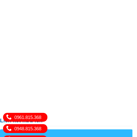
0961.815.368
Liên kết hữu ích
0948.815.368