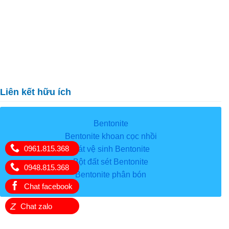
Liên kết hữu ích
Bentonite
Bentonite khoan cọc nhồi
0961.815.368
Cát vệ sinh Bentonite
Bột đất sét Bentonite
0948.815.368
Bentonite phân bón
Chat facebook
Z
Chat zalo