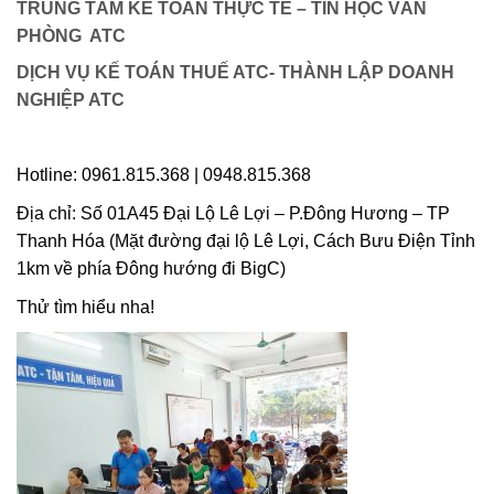
TRUNG TÂM KẾ TOÁN THỰC TẾ – TIN HỌC VĂN
PHÒNG ATC
DỊCH VỤ KẾ TOÁN THUẾ ATC- THÀNH LẬP DOANH
NGHIỆP ATC
Hotline: 0961.815.368 | 0948.815.368
Địa chỉ: Số 01A45 Đại Lộ Lê Lợi – P.Đông Hương – TP
Thanh Hóa (Mặt đường đại lộ Lê Lợi, Cách Bưu Điện Tỉnh
1km về phía Đông hướng đi BigC)
Thử tìm hiểu nha!