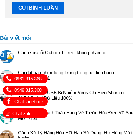
Bài viết mới
Cách sửa lỗi Outlook bị treo, không phản hồi
Cài đặt bàn phím tiếng Trung trong hệ điều hành
Windows 10, 11
0961.815.368
0948.815.368
Cách Sửa Lỗi USB Bị Nhiễm Virus Chỉ Hiện Shortcut
1KB Lấy Lại Dữ Liệu 100%
Chat facebook
Hướng Dẫn Hạch Toán Hàng Về Trước Hóa Đơn Về Sau
Z
Chat zalo
Mới Nhất
Cách Xử Lý Hàng Hóa Hết Hạn Sử Dụng, Hư Hỏng Mới