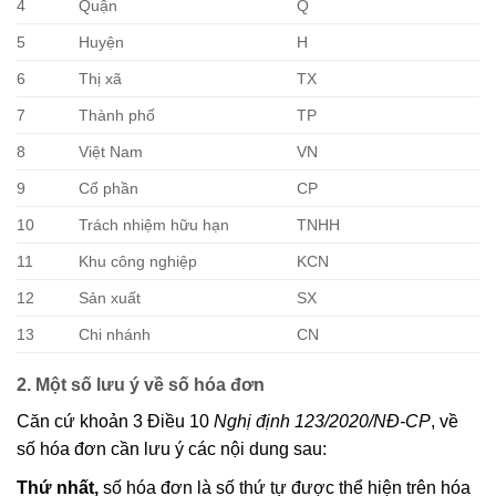
4
Quận
Q
5
Huyện
H
6
Thị xã
TX
7
Thành phố
TP
8
Việt Nam
VN
9
Cổ phần
CP
10
Trách nhiệm hữu hạn
TNHH
11
Khu công nghiệp
KCN
12
Sản xuất
SX
13
Chi nhánh
CN
2. Một số lưu ý về số hóa đơn
Căn cứ khoản 3 Điều 10
Nghị định 123/2020/NĐ-CP
, về
số hóa đơn cần lưu ý các nội dung sau:
Thứ nhất,
số hóa đơn là số thứ tự được thể hiện trên hóa