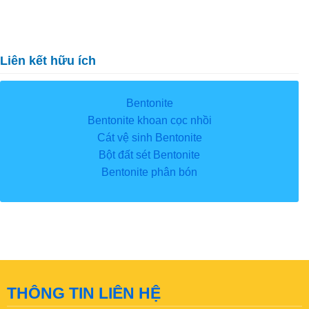
Liên kết hữu ích
Bentonite
Bentonite khoan cọc nhồi
Cát vệ sinh Bentonite
Bột đất sét Bentonite
Bentonite phân bón
THÔNG TIN LIÊN HỆ