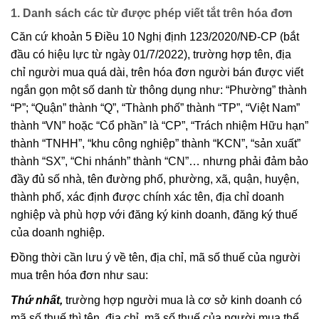
1. Danh sách các từ được phép viết tắt trên hóa đơn
Căn cứ khoản 5 Điều 10 Nghị định 123/2020/NĐ-CP (bắt
đầu có hiệu lực từ ngày 01/7/2022), trường hợp tên, địa
chỉ người mua quá dài, trên hóa đơn người bán được viết
ngắn gọn một số danh từ thông dụng như: “Phường” thành
“P”; “Quận” thành “Q”, “Thành phố” thành “TP”, “Việt Nam”
thành “VN” hoặc “Cổ phần” là “CP”, “Trách nhiệm Hữu hạn”
thành “TNHH”, “khu công nghiệp” thành “KCN”, “sản xuất”
thành “SX”, “Chi nhánh” thành “CN”… nhưng phải đảm bảo
đầy đủ số nhà, tên đường phố, phường, xã, quận, huyện,
thành phố, xác định được chính xác tên, địa chỉ doanh
nghiệp và phù hợp với đăng ký kinh doanh, đăng ký thuế
của doanh nghiệp.
Đồng thời cần lưu ý về tên, địa chỉ, mã số thuế của người
mua trên hóa đơn như sau:
Thứ nhất,
trường hợp người mua là cơ sở kinh doanh có
mã số thuế thì tên, địa chỉ, mã số thuế của người mua thể