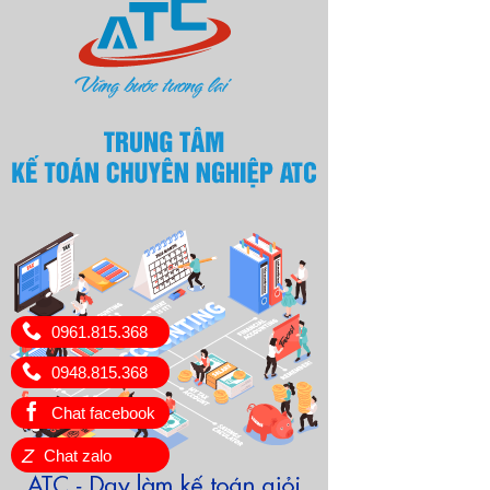
0961.815.368
0948.815.368
Chat facebook
Z
Chat zalo