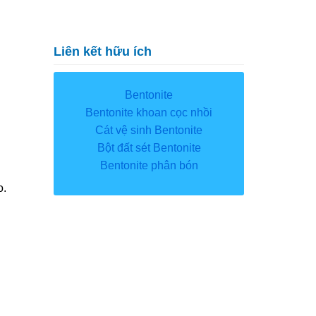
Liên kết hữu ích
Bentonite
Bentonite khoan cọc nhồi
Cát vệ sinh Bentonite
Bột đất sét Bentonite
Bentonite phân bón
o.