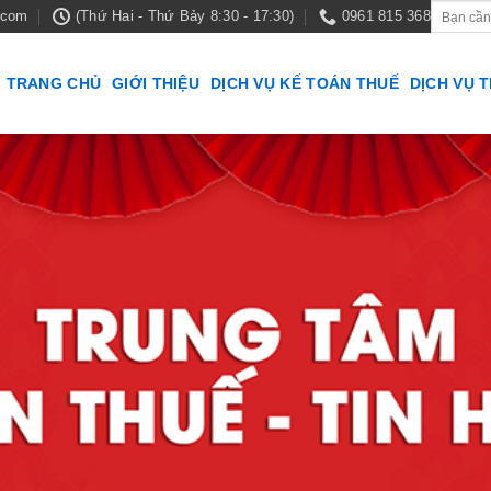
.com
(Thứ Hai - Thứ Bảy 8:30 - 17:30)
0961 815 368
TRANG CHỦ
GIỚI THIỆU
DỊCH VỤ KẾ TOÁN THUẾ
DỊCH VỤ 