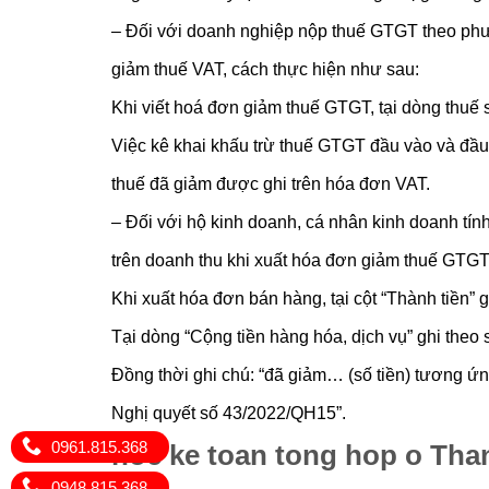
– Đối với doanh nghiệp nộp thuế GTGT theo phư
giảm thuế VAT, cách thực hiện như sau:
Khi viết hoá đơn giảm thuế GTGT, tại dòng thuế 
Việc kê khai khấu trừ thuế GTGT đầu vào và đầ
thuế đã giảm được ghi trên hóa đơn VAT.
– Đối với hộ kinh doanh, cá nhân kinh doanh tí
trên doanh thu khi xuất hóa đơn giảm thuế GTG
Khi xuất hóa đơn bán hàng, tại cột “Thành tiền” g
Tại dòng “Cộng tiền hàng hóa, dịch vụ” ghi theo
Đồng thời ghi chú: “đã giảm… (số tiền) tương ứ
Nghị quyết số 43/2022/QH15”.
0961.815.368
hoc ke toan tong hop o Th
0948.815.368