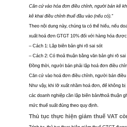
Căn cứ vào hóa đơn điều chỉnh, người bán kê kh
kê khai điều chỉnh thuế đầu vào (nếu có).”
Theo nội dung này, chúng ta có thể hiểu, nếu d
xuất hoá đơn GTGT 10% đối với hàng hóa được g
– Cách 1: Lập biên bản ghi rõ sai sót
– Cách 2: Có thoả thuận bằng văn bản ghi rõ sai 
Đồng thời, người bán phải lập hoá đơn điều chỉn
Căn cứ vào hoá đơn điều chỉnh, người bán điều 
Như vậy, khi lỡ xuất nhầm hoá đơn, để không bị 
các doanh nghiệp cần lập biên bản/thoả thuận ghi
mức thuế suất đúng theo quy định.
Thủ tục thực hiện giảm thuế VAT còn
Trình tự, thủ tục thực hiện giảm thuế GTGT được