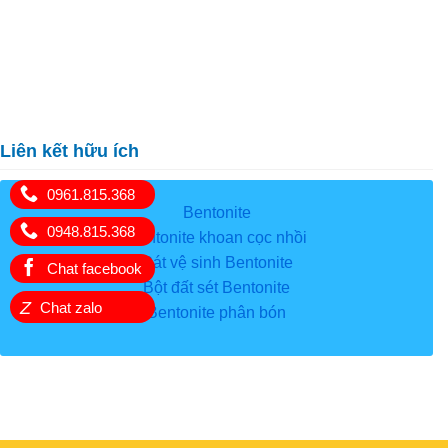
Liên kết hữu ích
0961.815.368
Bentonite
0948.815.368
Bentonite khoan cọc nhồi
Cát vệ sinh Bentonite
Chat facebook
Bột đất sét Bentonite
Z
Chat zalo
Bentonite phân bón