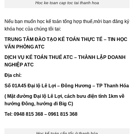
Hoc ke toan cap toc tai thanh hoa
Nếu bạn muốn học kế toán tổng hợp thuế,mời bạn đăng ký
khóa học của chúng tôi tại:
TRUNG TÂM ĐÀO TẠO KẾ TOÁN THỰC TẾ – TIN HỌC
VĂN PHÒNG ATC
DỊCH VỤ KẾ TOÁN THUẾ ATC – THÀNH LẬP DOANH
NGHIỆP ATC
Địa chỉ:
Số 01A45 Đại lộ Lê Lợi – Đông Hương – TP Thanh Hóa
( Mặt đường Đại lộ Lê Lợi, cách bưu điện tỉnh 1km về
hướng Đông, hướng đi Big C)
Tel: 0948 815 368 – 0961 815 368
Học kế toán cấp tốc ở thanh hóa