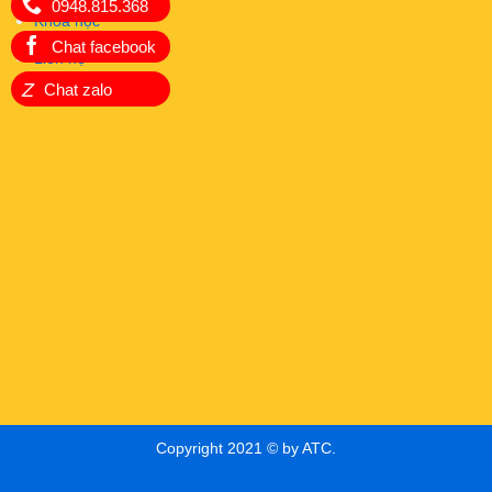
0948.815.368
Khóa học
Chat facebook
Liên hệ
Z
Chat zalo
Copyright 2021 © by ATC.