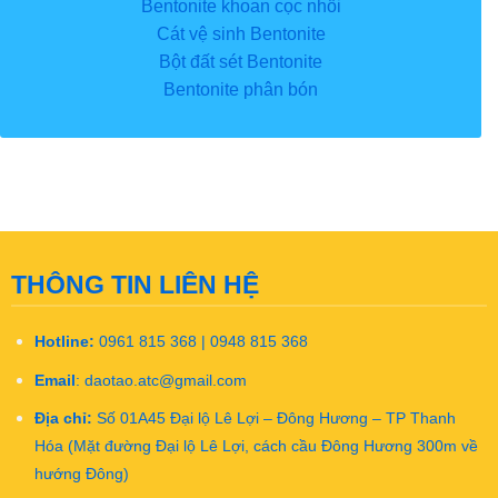
Bentonite khoan cọc nhồi
Cát vệ sinh Bentonite
Bột đất sét Bentonite
Bentonite phân bón
THÔNG TIN LIÊN HỆ
Hotline:
0961 815 368 | 0948 815 368
Email
:
daotao.atc@gmail.com
Địa chỉ:
Số 01A45 Đại lộ Lê Lợi – Đông Hương – TP Thanh
Hóa (Mặt đường Đại lộ Lê Lợi, cách cầu Đông Hương 300m về
hướng Đông)