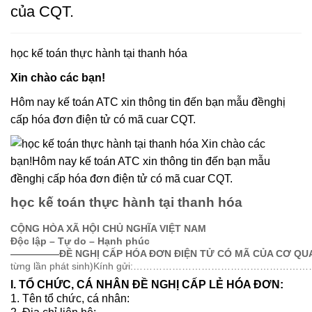
của CQT.
học kế toán thực hành tại thanh hóa
Xin chào các bạn!
Hôm nay kế toán ATC xin thông tin đến bạn mẫu đềnghị
cấp hóa đơn điện tử có mã cuar CQT.
học kế toán thực hành tại thanh hóa
CỘNG HÒA XÃ HỘI CHỦ NGHĨA VIỆT NAM
Độc lập – Tự do – Hạnh phúc
—————
ĐỀ NGHỊ CẤP HÓA ĐƠN ĐIỆN TỬ CÓ MÃ CỦA CƠ QU
từng lần phát sinh)Kính gửi:……………………………………………
I. TỔ CHỨC, CÁ NHÂN ĐỀ NGHỊ CẤP LẺ HÓA ĐƠN:
1. Tên tổ chức, cá nhân: