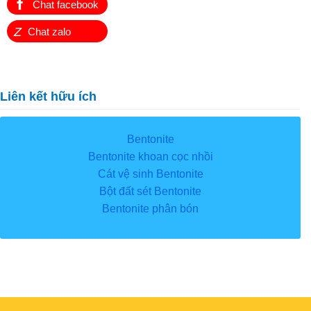
Chat facebook
Z
Chat zalo
Liên kết hữu ích
Bentonite
Bentonite khoan cọc nhồi
Cát vệ sinh Bentonite
Bột đất sét Bentonite
Bentonite phân bón