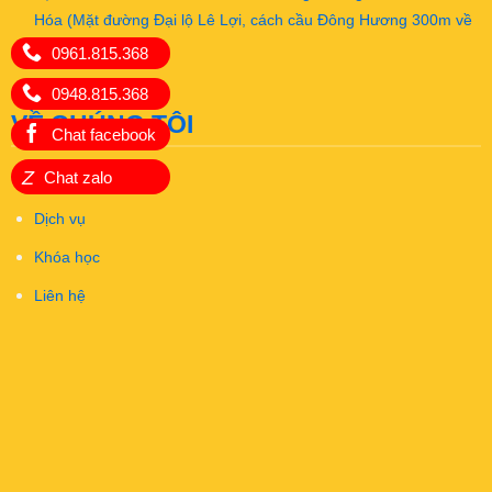
Hóa (Mặt đường Đại lộ Lê Lợi, cách cầu Đông Hương 300m về
hướng Đông)
0961.815.368
0948.815.368
VỀ CHÚNG TÔI
Chat facebook
Z
Chat zalo
Giới thiệu
Dịch vụ
Khóa học
Liên hệ