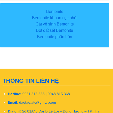
Bentonite
Bentonite khoan cọc nhồi
Cát vệ sinh Bentonite
Bột đất sét Bentonite
Bentonite phân bón
THÔNG TIN LIÊN HỆ
Hotline:
0961 815 368 | 0948 815 368
Email
:
daotao.atc@gmail.com
Địa chỉ:
Số 01A45 Đại lộ Lê Lợi – Đông Hương – TP Thanh