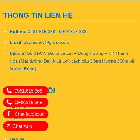
THÔNG TIN LIÊN HỆ
Hotline:
0961 815 368 | 0948 815 368
Email
:
daotao.atc@gmail.com
Địa chỉ:
Số 01A45 Đại lộ Lê Lợi – Đông Hương – TP Thanh
Hóa (Mặt đường Đại lộ Lê Lợi, cách cầu Đông Hương 300m về
hướng Đông)
VỀ CHÚNG TÔI
0961.815.368
0948.815.368
Giới thiệu
Chat facebook
Dịch vụ
Z
Chat zalo
Khóa học
Liên hệ