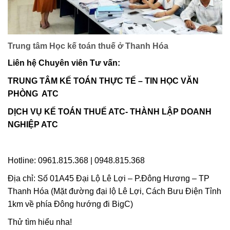
Trung tâm Học kế toán thuế ở Thanh Hóa
Liên hệ Chuyên viên Tư vấn:
TRUNG TÂM KẾ TOÁN THỰC TẾ – TIN HỌC VĂN
PHÒNG ATC
DỊCH VỤ KẾ TOÁN THUẾ ATC- THÀNH LẬP DOANH
NGHIỆP ATC
Hotline: 0961.815.368 | 0948.815.368
Địa chỉ: Số 01A45 Đại Lộ Lê Lợi – P.Đông Hương – TP
Thanh Hóa (Mặt đường đại lộ Lê Lợi, Cách Bưu Điện Tỉnh
1km về phía Đông hướng đi BigC)
Thử tìm hiểu nha!