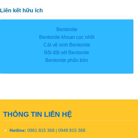
Liên kết hữu ích
Bentonite
Bentonite khoan cọc nhồi
Cát vệ sinh Bentonite
Bột đất sét Bentonite
Bentonite phân bón
THÔNG TIN LIÊN HỆ
Hotline:
0961 815 368 | 0948 815 368