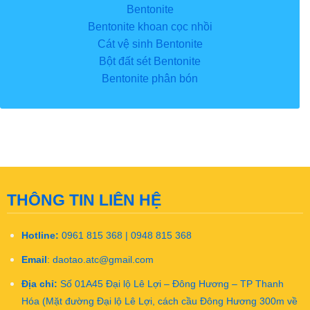
Bentonite
Bentonite khoan cọc nhồi
Cát vệ sinh Bentonite
Bột đất sét Bentonite
Bentonite phân bón
THÔNG TIN LIÊN HỆ
Hotline:
0961 815 368 | 0948 815 368
Email
:
daotao.atc@gmail.com
Địa chỉ:
Số 01A45 Đại lộ Lê Lợi – Đông Hương – TP Thanh
Hóa (Mặt đường Đại lộ Lê Lợi, cách cầu Đông Hương 300m về