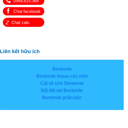
0948.815.368
Chat facebook
Z
Chat zalo
Liên kết hữu ích
Bentonite
Bentonite khoan cọc nhồi
Cát vệ sinh Bentonite
Bột đất sét Bentonite
Bentonite phân bón