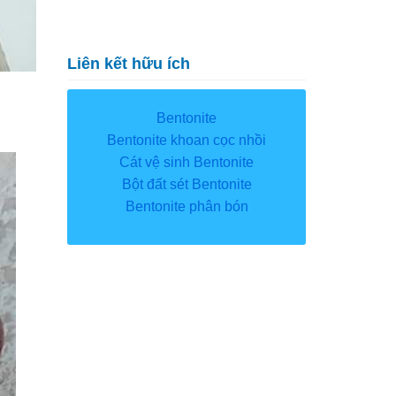
Liên kết hữu ích
Bentonite
Bentonite khoan cọc nhồi
Cát vệ sinh Bentonite
Bột đất sét Bentonite
Bentonite phân bón