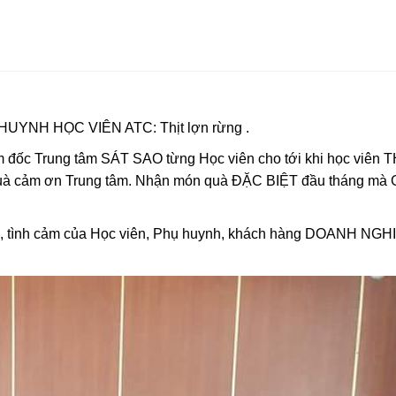
NH HỌC VIÊN ATC: Thịt lợn rừng .
Giám đốc Trung tâm SÁT SAO từng Học viên cho tới khi học viên
uà cảm ơn Trung tâm. Nhận món quà ĐẶC BIỆT đầu tháng mà 
òng, tình cảm của Học viên, Phụ huynh, khách hàng DOANH NGH