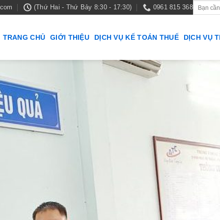
.com
(Thứ Hai - Thứ Bảy 8:30 - 17:30)
0961 815 368
TRANG CHỦ
GIỚI THIỆU
DỊCH VỤ KẾ TOÁN THUẾ
DỊCH VỤ 