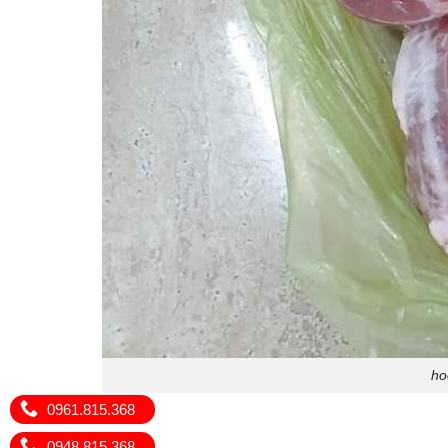
ho
0961.815.368
0948.815.368