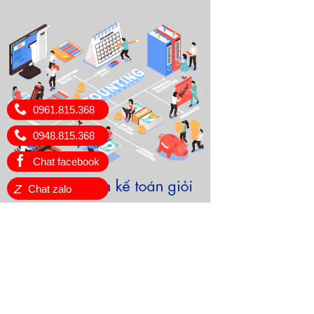
0961.815.368
0948.815.368
Chat facebook
Z
Chat zalo