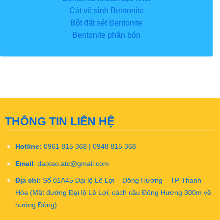
Cát vệ sinh Bentonite
Bột đất sét Bentonite
Bentonite phân bón
THÔNG TIN LIÊN HỆ
Hotline:
0961 815 368 | 0948 815 368
Email
:
daotao.atc@gmail.com
Địa chỉ:
Số 01A45 Đại lộ Lê Lợi – Đông Hương – TP Thanh
Hóa (Mặt đường Đại lộ Lê Lợi, cách cầu Đông Hương 300m về
hướng Đông)