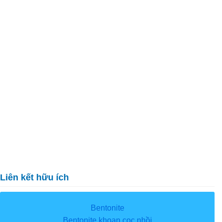
Liên kết hữu ích
Bentonite
Bentonite khoan cọc nhồi