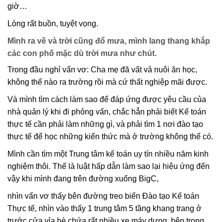
giờ…
Lòng rất buồn, tuyệt vọng.
Mình ra về và trời cũng đổ mưa, mình lang thang khắp
các con phố mặc dù trời mưa như chút.
Trong đầu nghỉ vẩn vơ: Cha mẹ đã vất vả nuôi ăn học,
không thể nào ra trường rồi mà cứ thất nghiệp mãi được.
Và mình tìm cách làm sao để đáp ứng được yêu cầu của
nhà quản lý khi đi phỏng vấn, chắc hẳn phải biết Kế toán
thực tế cần phải làm những gì, và phải tìm 1 nơi đào tạo
thực tế để học những kiến thức mà ở trường không thể có.
Mình cần tìm một Trung tâm kế toán uy tín nhiều năm kinh
nghiệm thôi. Thế là luật hấp dẫn làm sao lại hiệu ứng đến
vậy khi mình đang trên đường xuống BigC,
nhìn vẩn vơ thấy bên đường treo biển Đào tạo Kế toán
Thực tế, nhìn vào thấy 1 trung tâm 5 tầng khang trang ở
trước cửa vỉa hè chứa rất nhiều xe máy dựng, bên trong