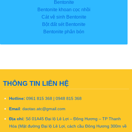
Bentonite
Bentonite khoan cọc nhồi
Cát vệ sinh Bentonite
Bột đất sét Bentonite
Bentonite phân bón
THÔNG TIN LIÊN HỆ
Hotline:
0961 815 368 | 0948 815 368
Email
:
daotao.atc@gmail.com
Địa chỉ:
Số 01A45 Đại lộ Lê Lợi – Đông Hương – TP Thanh
Hóa (Mặt đường Đại lộ Lê Lợi, cách cầu Đông Hương 300m về