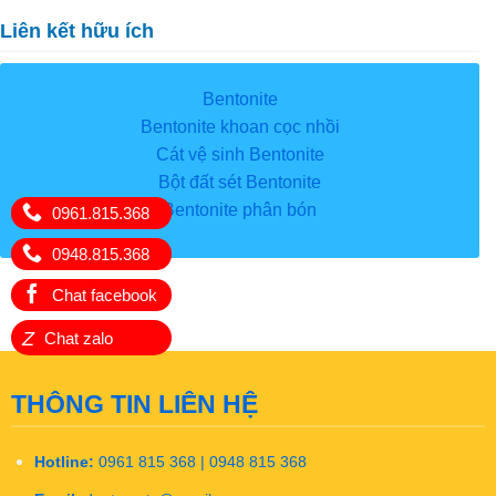
Liên kết hữu ích
Bentonite
Bentonite khoan cọc nhồi
Cát vệ sinh Bentonite
Bột đất sét Bentonite
Bentonite phân bón
0961.815.368
0948.815.368
Chat facebook
Z
Chat zalo
THÔNG TIN LIÊN HỆ
Hotline:
0961 815 368 | 0948 815 368