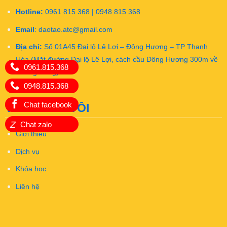
Hotline:
0961 815 368 | 0948 815 368
Email
:
daotao.atc@gmail.com
Địa chỉ:
Số 01A45 Đại lộ Lê Lợi – Đông Hương – TP Thanh
Hóa (Mặt đường Đại lộ Lê Lợi, cách cầu Đông Hương 300m về
0961.815.368
hướng Đông)
0948.815.368
Chat facebook
VỀ CHÚNG TÔI
Z
Chat zalo
Giới thiệu
Dịch vụ
Khóa học
Liên hệ