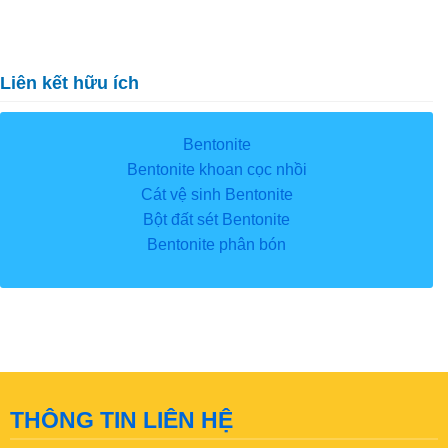
Liên kết hữu ích
Bentonite
Bentonite khoan cọc nhồi
Cát vệ sinh Bentonite
Bột đất sét Bentonite
Bentonite phân bón
THÔNG TIN LIÊN HỆ