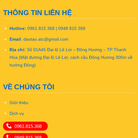
THÔNG TIN LIÊN HỆ
Hotline:
0961 815 368 | 0948 815 368
Email
:
daotao.atc@gmail.com
Địa chỉ:
Số 01A45 Đại lộ Lê Lợi – Đông Hương – TP Thanh
Hóa (Mặt đường Đại lộ Lê Lợi, cách cầu Đông Hương 300m về
hướng Đông)
VỀ CHÚNG TÔI
Giới thiệu
Dịch vụ
Khóa học
0961.815.368
Liên hệ
0948.815.368