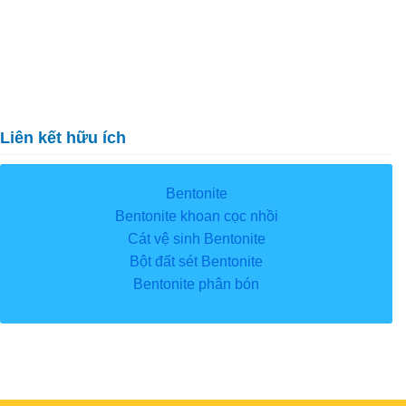
Liên kết hữu ích
Bentonite
Bentonite khoan cọc nhồi
Cát vệ sinh Bentonite
Bột đất sét Bentonite
Bentonite phân bón