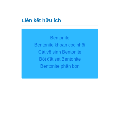
Liên kết hữu ích
Bentonite
Bentonite khoan cọc nhồi
Cát vệ sinh Bentonite
Bột đất sét Bentonite
Bentonite phân bón