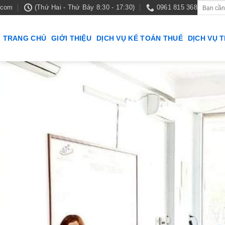
.com
(Thứ Hai - Thứ Bảy 8:30 - 17:30)
0961 815 368
TRANG CHỦ
GIỚI THIỆU
DỊCH VỤ KẾ TOÁN THUẾ
DỊCH VỤ 