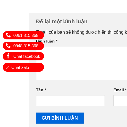
Để lại một bình luận
Email của bạn sẽ không được hiển thị công k
0961.815.368
Bình luận
*
0948.815.368
Chat facebook
Z
Chat zalo
Tên
*
Email
*