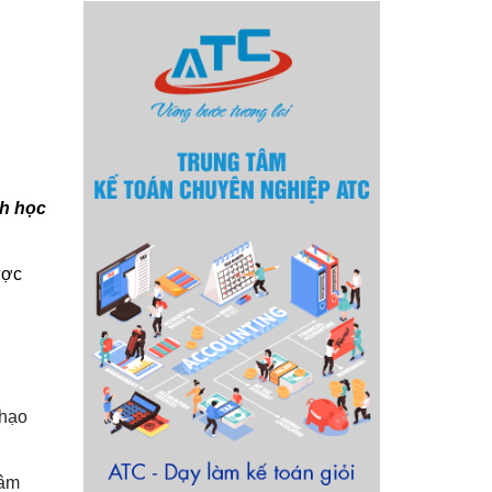
nh học
ược
thạo
tâm