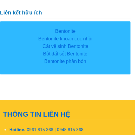
Liên kết hữu ích
Bentonite
Bentonite khoan cọc nhồi
Cát vệ sinh Bentonite
Bột đất sét Bentonite
Bentonite phân bón
THÔNG TIN LIÊN HỆ
Hotline:
0961 815 368 | 0948 815 368