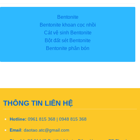
Bentonite
Bentonite khoan cọc nhồi
Cát vệ sinh Bentonite
Bột đất sét Bentonite
Bentonite phân bón
THÔNG TIN LIÊN HỆ
Hotline:
0961 815 368 | 0948 815 368
Email
:
daotao.atc@gmail.com