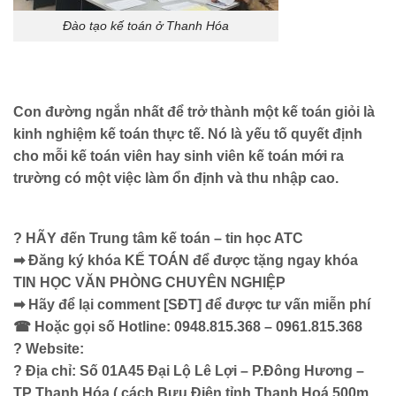
Đào tạo kế toán ở Thanh Hóa
Con đường ngắn nhất để trở thành một kế toán giỏi là
kinh nghiệm kế toán thực tế. Nó là yếu tố quyết định
cho mỗi kế toán viên hay sinh viên kế toán mới ra
trường có một việc làm ổn định và thu nhập cao.
? HÃY đến Trung tâm kế toán – tin học ATC
➡ Đăng ký khóa KẾ TOÁN để được tặng ngay khóa
TIN HỌC VĂN PHÒNG CHUYÊN NGHIỆP
➡ Hãy để lại comment [SĐT] để được tư vấn miễn phí
☎ Hoặc gọi số Hotline: 0948.815.368 – 0961.815.368
? Website:
? Địa chỉ: Số 01A45 Đại Lộ Lê Lợi – P.Đông Hương –
TP Thanh Hóa ( cách Bưu Điện tỉnh Thanh Hoá 500m