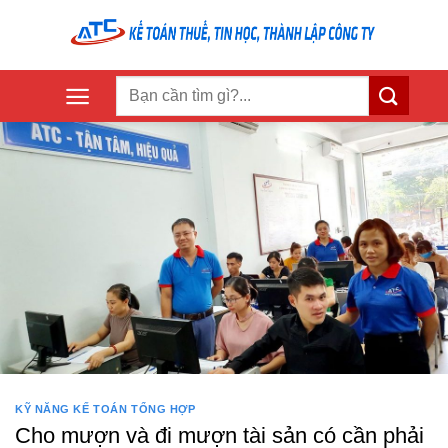
Skip
to
content
KỸ NĂNG KẾ TOÁN TỔNG HỢP
Cho mượn và đi mượn tài sản có cần phải