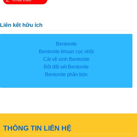
Liên kết hữu ích
Bentonite
Bentonite khoan cọc nhồi
Cát vệ sinh Bentonite
Bột đất sét Bentonite
Bentonite phân bón
THÔNG TIN LIÊN HỆ