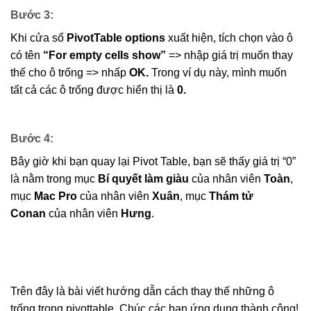
Bước 3:
Khi cửa sổ
PivotTable options
xuất hiện, tích chọn vào ô
có tên
“For empty cells show”
=> nhập giá trị muốn thay
thế cho ô trống => nhấp
OK.
Trong ví dụ này, mình muốn
tất cả các ô trống được hiển thị là
0.
Bước 4:
Bây giờ khi bạn quay lại Pivot Table, bạn sẽ thấy giá trị “0”
là nằm trong mục
Bí quyết làm giàu
của nhân viên
Toàn
,
mục
Mac Pro
của nhân viên
Xuân
, mục
Thám tử
Conan
của nhân viên
Hưng
.
Trên đây là bài viết hướng dẫn cách thay thế những ô
trống trong pivottable. Chúc các bạn ứng dụng thành công!