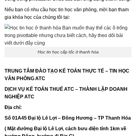
Nếu bạn có nhu cầu học tin học văn phòng, mời bạn tham
gia khóa học của chúng tôi tại:
Học tin học cấp tốc ở thanh hóa
TRUNG TÂM ĐÀO TẠO KẾ TOÁN THỰC TẾ – TIN HỌC
VĂN PHÒNG ATC
DỊCH VỤ KẾ TOÁN THUẾ ATC – THÀNH LẬP DOANH
NGHIỆP ATC
Địa chỉ:
Số 01A45 Đại lộ Lê Lợi – Đông Hương – TP Thanh Hóa
( Mặt đường Đại lộ Lê Lợi, cách bưu điện tỉnh 1km về
hướng Đông, hướng đi Big C)