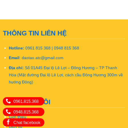
THÔNG TIN LIÊN HỆ
Hotline:
0961 815 368 | 0948 815 368
Email
:
daotao.atc@gmail.com
Địa chỉ:
Số 01A45 Đại lộ Lê Lợi – Đông Hương – TP Thanh
Hóa (Mặt đường Đại lộ Lê Lợi, cách cầu Đông Hương 300m về
hướng Đông)
VỀ CHÚNG TÔI
0961.815.368
0948.815.368
Giới thiệu
Chat facebook
Dịch vụ