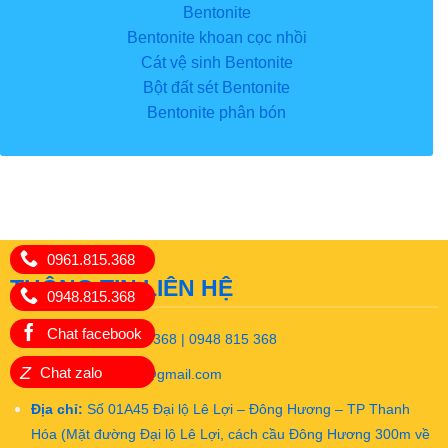
Bentonite
Bentonite khoan cọc nhồi
Cát vệ sinh Bentonite
Bột đất sét Bentonite
Bentonite phân bón
0961.815.368
THÔNG TIN LIÊN HỆ
0948.815.368
Chat facebook
Hotline:
0961 815 368 | 0948 815 368
Z
Chat zalo
Email
:
daotao.atc@gmail.com
Địa chỉ:
Số 01A45 Đại lộ Lê Lợi – Đông Hương – TP Thanh
Hóa (Mặt đường Đại lộ Lê Lợi, cách cầu Đông Hương 300m về