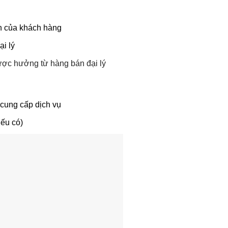
 của khách hàng
 lý
ợc hưởng từ hàng bán đại lý
g cấp dịch vụ
u có)