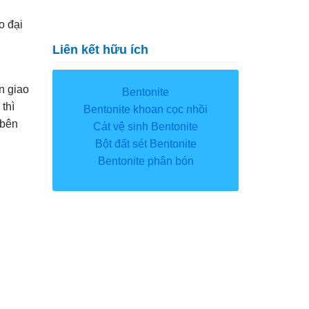
o đại
Liên kết hữu ích
n giao
Bentonite
thì
Bentonite khoan cọc nhồi
 bên
Cát vệ sinh Bentonite
Bột đất sét Bentonite
Bentonite phân bón