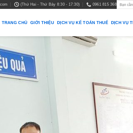
.com
(Thứ Hai - Thứ Bảy 8:30 - 17:30)
0961 815 368
TRANG CHỦ
GIỚI THIỆU
DỊCH VỤ KẾ TOÁN THUẾ
DỊCH VỤ 