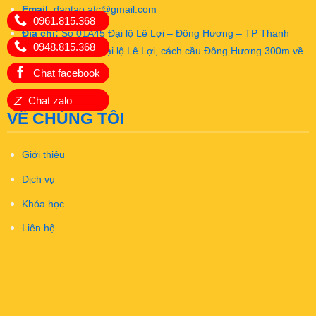
Email
:
daotao.atc@gmail.com
0961.815.368
Địa chỉ:
Số 01A45 Đại lộ Lê Lợi – Đông Hương – TP Thanh
0948.815.368
Hóa (Mặt đường Đại lộ Lê Lợi, cách cầu Đông Hương 300m về
hướng Đông)
Chat facebook
Z
Chat zalo
VỀ CHÚNG TÔI
Giới thiệu
Dịch vụ
Khóa học
Liên hệ