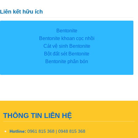
Liên kết hữu ích
Bentonite
Bentonite khoan cọc nhồi
Cát vệ sinh Bentonite
Bột đất sét Bentonite
Bentonite phân bón
THÔNG TIN LIÊN HỆ
Hotline:
0961 815 368 | 0948 815 368