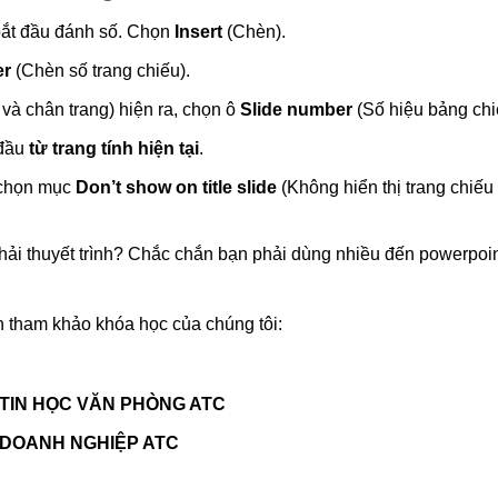
ắt đầu đánh số. Chọn
Insert
(Chèn).
er
(Chèn số trang chiếu).
và chân trang) hiện ra, chọn ô
Slide number
(Số hiệu bảng chi
 đầu
từ trang tính hiện tại
.
, chọn mục
Don’t show on title slide
(Không hiển thị trang chiếu 
 tham khảo khóa học của chúng tôi:
 TIN HỌC VĂN PHÒNG ATC
 DOANH NGHIỆP ATC