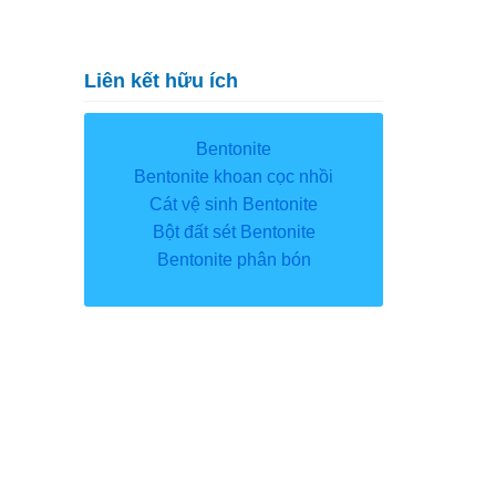
Liên kết hữu ích
Bentonite
Bentonite khoan cọc nhồi
Cát vệ sinh Bentonite
Bột đất sét Bentonite
Bentonite phân bón