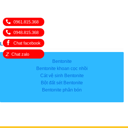
0961.815.368
0948.815.368
Chat facebook
Liên kết hữu ích
Z
Chat zalo
Bentonite
Bentonite khoan cọc nhồi
Cát vệ sinh Bentonite
Bột đất sét Bentonite
Bentonite phân bón