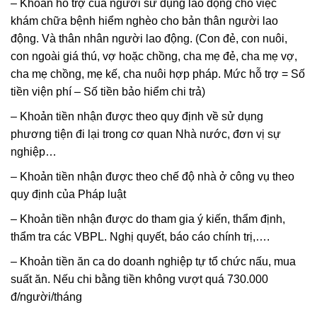
– Khoản hỗ trợ của người sử dụng lao động cho việc
khám chữa bệnh hiểm nghèo cho bản thân người lao
động. Và thân nhân người lao động. (Con đẻ, con nuôi,
con ngoài giá thú, vợ hoặc chồng, cha mẹ đẻ, cha mẹ vợ,
cha mẹ chồng, mẹ kế, cha nuôi hợp pháp. Mức hỗ trợ = Số
tiền viện phí – Số tiền bảo hiểm chi trả)
– Khoản tiền nhận được theo quy định về sử dụng
phương tiện đi lại trong cơ quan Nhà nước, đơn vị sự
nghiệp…
– Khoản tiền nhận được theo chế độ nhà ở công vụ theo
quy định của Pháp luật
– Khoản tiền nhận được do tham gia ý kiến, thẩm định,
thẩm tra các VBPL. Nghị quyết, báo cáo chính trị,….
– Khoản tiền ăn ca do doanh nghiệp tự tổ chức nấu, mua
suất ăn. Nếu chi bằng tiền không vượt quá 730.000
đ/người/tháng