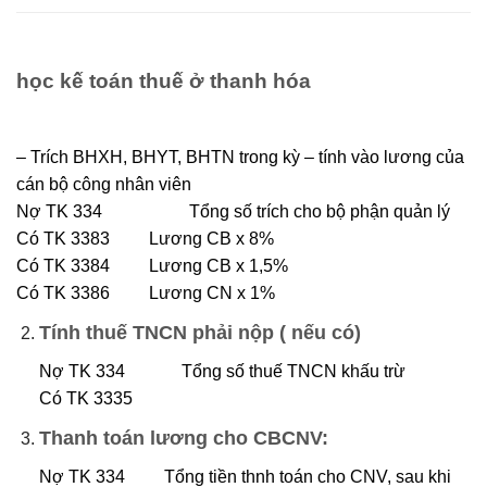
học kế toán thuế ở thanh hóa
– Trích BHXH, BHYT, BHTN trong kỳ – tính vào lương của
cán bộ công nhân viên
Nợ TK 334 Tổng số trích cho bộ phận quản lý
Có TK 3383 Lương CB x 8%
Có TK 3384 Lương CB x 1,5%
Có TK 3386 Lương CN x 1%
Tính thuế TNCN phải nộp ( nếu có)
Nợ TK 334 Tổng số thuế TNCN khấu trừ
Có TK 3335
Thanh toán lương cho CBCNV:
Nợ TK 334 Tổng tiền thnh toán cho CNV, sau khi