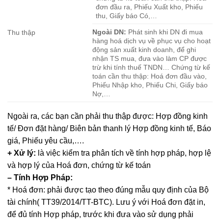
đơn đầu ra, Phiếu Xuất kho, Phiếu
thu, Giấy báo Có,…
Ngoài DN:
Phát sinh khi DN đi mua
Thu thập
hàng hoá dịch vụ về phục vụ cho hoạt
động sản xuất kinh doanh, để ghi
nhận TS mua, đưa vào làm CP được
trừ khi tính thuế TNDN… Chứng từ kế
toán cần thu thập: Hoá đơn đầu vào,
Phiếu Nhập kho, Phiếu Chi, Giấy báo
Nợ,…
Ngoài ra, các bạn cần phải thu thập được: Hợp đồng kinh
tế/ Đơn đặt hàng/ Biên bản thanh lý Hợp đồng kinh tế, Báo
giá, Phiếu yêu cầu,….
+ Xử lý:
là việc kiểm tra phân tích về tính hợp pháp, hợp lệ
và hợp lý của Hoá đơn, chứng từ kế toán
– Tính Hợp Pháp:
* Hoá đơn: phải được tạo theo đúng mẫu quy định của Bộ
tài chính( TT39/2014/TT-BTC). Lưu ý với Hoá đơn đặt in,
để đủ tính Hợp pháp, trước khi đưa vào sử dụng phải