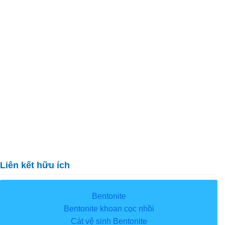
Liên kết hữu ích
Bentonite
Bentonite khoan cọc nhồi
Cát vệ sinh Bentonite