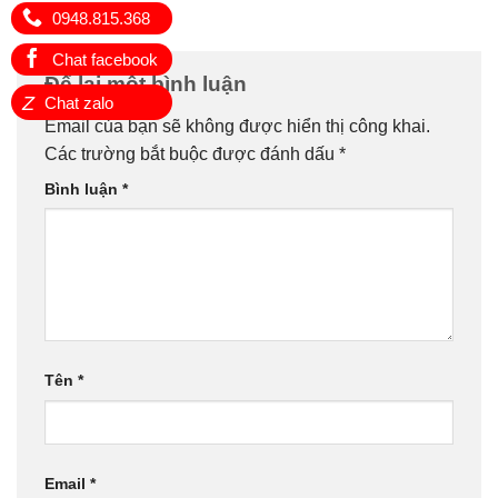
0948.815.368
Chat facebook
Để lại một bình luận
Z
Chat zalo
Email của bạn sẽ không được hiển thị công khai.
Các trường bắt buộc được đánh dấu
*
Bình luận
*
Tên
*
Email
*