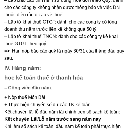
– Lập Báo cáo tình hình sử dụng Hoá đơn theo Quý: dành
cho các công ty không nhận được thông báo về việc DN
thuộc diện rủi ro cao về thuế.
– Lập tờ khai thuế GTGT: dành cho các công ty có tổng
doanh thu năm trước liền kề không quá 50 tỷ.
– Lập tờ khai thuế TNCN: dành cho các công ty kê khai
thuế GTGT theo quý
=>
Hạn nộp báo cáo quý là ngày 30/31 của tháng đầu quý
sau.
IV. Hàng năm:
học kế toán thuế ở thanh hóa
–
Công việc đầu năm:
+ Nộp thuế Môn Bài
+ Thực hiện chuyển số dư các TK kế toán.
Kết chuyển lãi lỗ đầu năm tài chính trên sổ sách kế toán:
Kết chuyển Lãi/Lỗ năm trước sang năm nay
Khi làm sổ sách kế toán, đầu năm kế toán phải thực hiện