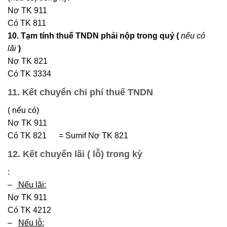
Nợ TK 911
Có TK 811
10. Tạm tính thuế TNDN phải nộp trong quý
(
nếu có
lãi
)
Nợ TK 821
Có TK 3334
11. Kết chuyển chi phí thuế TNDN
( nếu có)
Nợ TK 911
Có TK 821 = Sumif Nợ TK 821
12. Kết chuyển lãi ( lỗ) trong kỳ
:
–
Nếu lãi:
Nợ TK 911
Có TK 4212
–
Nếu lỗ: