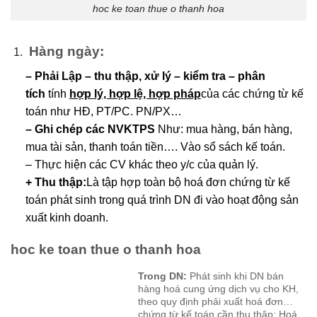
hoc ke toan thue o thanh hoa
Hàng ngày:
– Phải Lập – thu thập, xử lý – kiểm tra – phân
tích
tính
hợp lý, hợp lệ, hợp pháp
của các chứng từ kế
toán như HĐ, PT/PC. PN/PX…
– Ghi chép các NVKTPS
Như: mua hàng, bán hàng,
mua tài sản, thanh toán tiền…. Vào sổ sách kế toán.
– Thực hiện các CV khác theo y/c của quản lý.
+ Thu thập:
Là tập hợp toàn bộ hoá đơn chứng từ kế
toán phát sinh trong quá trình DN đi vào hoạt động sản
xuất kinh doanh.
hoc ke toan thue o thanh hoa
Trong DN:
Phát sinh khi DN bán
hàng hoá cung ứng dịch vụ cho KH,
theo quy định phải xuất hoá đơn…
chứng từ kế toán cần thu thập: Hoá