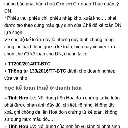
thông báo phát hành hoá đơn với Cơ quan Thuế quản lý
DN.
* Phiếu thu, phiếu chi, phiếu nhập kho, xuất kho,… phải
được tạo theo đúng mẫu quy định của Chế độ kế toán DN
lựa chọn
Về chế độ kế toán: đây là những quy định chung trong
công tác hạch toán ghi sổ kế toán, hiện nay về việc lựa
chọn chế độ kế toán cho DN, chúng ta có:
+
TT200/2014/TT-BTC
+
Thông tư 133/2016/TT-BTC
dành cho doanh nghiệp
vừa và nhỏ
học kế toán thuế ở thanh hóa
– Tính Hợp Lệ:
Nội dung trên Hoá đơn chứng từ kế toán
phải được phản ánh đầy đủ, chi tiết, rõ ràng, không tẩy
xoá, ghi chồng đè lên Hoá đơn chứng từ kế toán, không
sử dụng mực màu đỏ,….
– Tính Hợp Lý:
Nội dung của nghiệp vụ kinh tế phát sinh