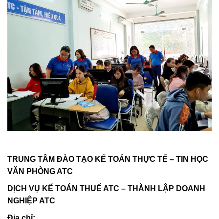
TRUNG TÂM ĐÀO TẠO KẾ TOÁN THỰC TẾ – TIN HỌC
VĂN PHÒNG ATC
DỊCH VỤ KẾ TOÁN THUẾ ATC – THÀNH LẬP DOANH
NGHIỆP ATC
Địa chỉ: