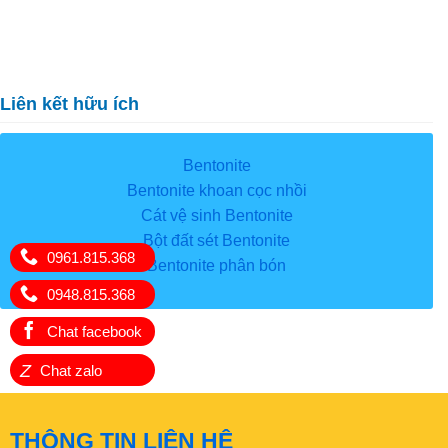
Liên kết hữu ích
Bentonite
Bentonite khoan cọc nhồi
Cát vệ sinh Bentonite
Bột đất sét Bentonite
0961.815.368
Bentonite phân bón
0948.815.368
Chat facebook
Z
Chat zalo
THÔNG TIN LIÊN HỆ