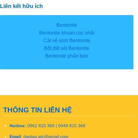
Liên kết hữu ích
Bentonite
Bentonite khoan cọc nhồi
Cát vệ sinh Bentonite
Bột đất sét Bentonite
Bentonite phân bón
THÔNG TIN LIÊN HỆ
Hotline:
0961 815 368 | 0948 815 368
Email
:
daotao.atc@gmail.com