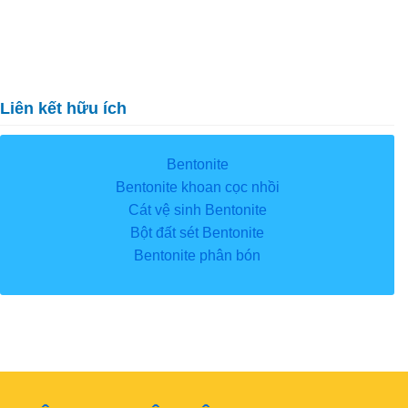
Liên kết hữu ích
Bentonite
Bentonite khoan cọc nhồi
Cát vệ sinh Bentonite
Bột đất sét Bentonite
Bentonite phân bón