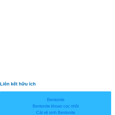
Liên kết hữu ích
Bentonite
Bentonite khoan cọc nhồi
Cát vệ sinh Bentonite