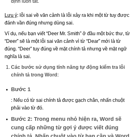
định luôn tắt.
Lưu ý
: lỗi sai về văn cảnh là lỗi xảy ra khi một từ tuy được
đánh vần đúng nhưng dùng sai.
Ví dụ, nếu bạn viết “Deer Mr. Smith” ở đầu một bức thư, từ
“Deer” sẽ là một lỗi sai văn cảnh vì từ “Dear” mới là từ
đúng. “Deer” tuy đúng về mặt chính tả nhưng về mặt ngữ
nghĩa là sai.
Các bước sử dụng tính năng tự động
kiểm tra lỗi
chính tả trong Word
:
Bước 1
: Nếu có từ sai chính tả được gạch chân, nhấn chuột
phải vào từ đó.
Bước 2
: Trong menu nhỏ hiện ra, Word sẽ
cung cấp những từ gợi ý được viết đúng
chính tả. Nhấn chuột vào từ bạn cần và Word