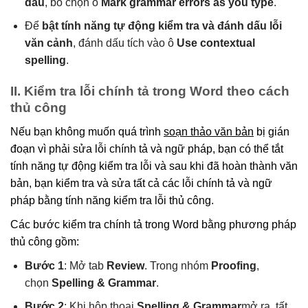
dấu
, bỏ chọn ô
Mark grammar errors as you type
.
Để
bật tính năng tự động kiểm tra và đánh dấu lỗi
văn cảnh
, đánh dấu tích vào ô
Use contextual
spelling
.
II. Kiểm tra lỗi chính tả trong Word theo cách
thủ công
Nếu bạn không muốn quá trình
soạn thảo văn bản
bị gián
đoạn vì phải sửa lỗi chính tả và ngữ pháp, bạn có thể tắt
tính năng tự động kiểm tra lỗi và sau khi đã hoàn thành văn
bản, bạn kiểm tra và sửa tất cả các lỗi chính tả và ngữ
pháp bằng tính năng kiểm tra lỗi thủ công.
Các bước kiểm tra chính tả trong Word bằng phương pháp
thủ công gồm:
Bước 1
: Mở tab
Review
. Trong nhóm
Proofing
,
chọn
Spelling & Grammar
.
Bước 2
: Khi hộp thoại
Spelling & Grammar
mở ra, tất